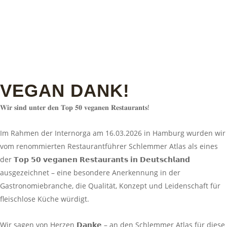
VEGAN DANK!
𝐖𝐢𝐫 𝐬𝐢𝐧𝐝 𝐮𝐧𝐭𝐞𝐫 𝐝𝐞𝐧 𝐓𝐨𝐩 𝟓𝟎 𝐯𝐞𝐠𝐚𝐧𝐞𝐧 𝐑𝐞𝐬𝐭𝐚𝐮𝐫𝐚𝐧𝐭𝐬!
Im Rahmen der Internorga am 16.03.2026 in Hamburg wurden wir
vom renommierten Restaurantführer Schlemmer Atlas als eines
der 𝗧𝗼𝗽 𝟱𝟬 𝘃𝗲𝗴𝗮𝗻𝗲𝗻 𝗥𝗲𝘀𝘁𝗮𝘂𝗿𝗮𝗻𝘁𝘀 𝗶𝗻 𝗗𝗲𝘂𝘁𝘀𝗰𝗵𝗹𝗮𝗻𝗱
ausgezeichnet – eine besondere Anerkennung in der
Gastronomiebranche, die Qualität, Konzept und Leidenschaft für
fleischlose Küche würdigt.
Wir sagen von Herzen 𝗗𝗮𝗻𝗸𝗲 – an den Schlemmer Atlas für diese