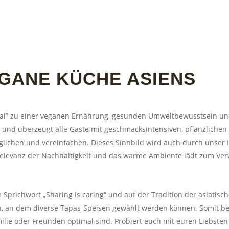
EGANE KÜCHE ASIENS
Ouai” zu einer veganen Ernährung, gesunden Umweltbewusstsein un
he und überzeugt alle Gäste mit geschmacksintensiven, pflanzlichen 
ichen und vereinfachen. Dieses Sinnbild wird auch durch unser In
elevanz der Nachhaltigkeit und das warme Ambiente lädt zum Verw
prichwort „Sharing is caring“ und auf der Tradition der asiatisch
, an dem diverse Tapas-Speisen gewählt werden können. Somit bes
milie oder Freunden optimal sind. Probiert euch mit euren Liebste